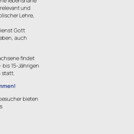
eine lebensnahe
srelevant und
blischer Lehre,
dienst Gott
leben, auch
achsene findet
2- bis 15-Jährigen
statt.
kommen!
besucher bieten
es