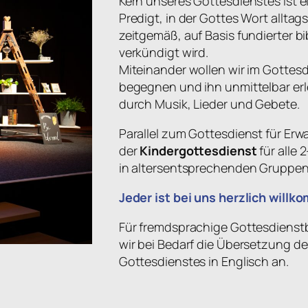
Kern unseres Gottesdienstes ist 
Predigt, in der Gottes Wort alltag
zeitgemäß, auf Basis fundierter bi
verkündigt wird.
Miteinander wollen wir im Gottes
begegnen und ihn unmittelbar er
durch Musik, Lieder und Gebete.
Parallel zum Gottesdienst für Erw
der
Kindergottesdienst
für alle 
in altersentsprechenden Gruppen 
Jeder ist bei uns herzlich will
Für fremdsprachige Gottesdienst
wir bei Bedarf die Übersetzung d
Gottesdienstes in Englisch an.